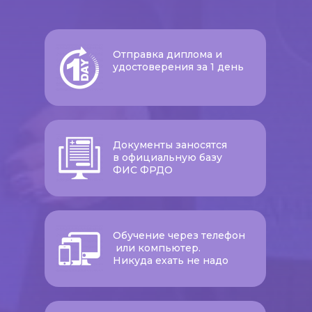
Отправка диплома и
удостоверения за 1 день
Документы заносятся
в официальную базу
ФИС ФРДО
Обучение через телефон
или компьютер.
Никуда ехать не надо