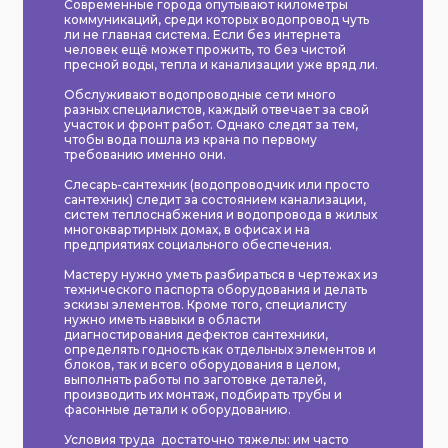
Современные города опутывают километры
коммуникаций, среди которых водопровод чуть
ли не главная система. Если без интернета
человек ещё может прожить, то без чистой
пресной воды, тепла и канализации уже вряд ли.
Обслуживают водопроводные сети много
разных специалистов, каждый отвечает за свой
участок и фронт работ. Однако следят за тем,
чтобы вода пошла из крана по первому
требованию именно они.
Слесарь-сантехник (водопроводчик или просто
сантехник) следит за состоянием канализации,
систем теплоснабжения и водопровода в жилых
многоквартирных домах, в офисах и на
предприятиях социального обеспечения.
Мастеру нужно уметь разбираться в чертежах из
технического паспорта оборудования и делать
эскизы элементов. Кроме того, специалисту
нужно иметь навыки в области
диагностирования дефектов сантехники,
определять годность как отдельных элементов и
блоков, так и всего оборудования в целом,
выполнять работы по заготовке деталей,
производить их монтаж, подбирать трубы и
фасонные детали к оборудованию.
Условия труда достаточно тяжелы: им часто