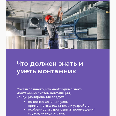
Что должен знать и
уметь монтажник
Состав главного, что необходимо знать
монтажнику систем вентиляции,
кондиционирования воздуха:
основные детали и узлы
применяемых технических устройств;
особенности строповки и перемещения
грузов, их подготовка;