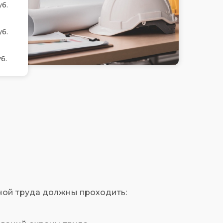
уб.
уб.
б.
ной труда должны проходить: