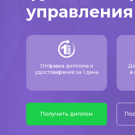
управления
Отправка диплома и
До
удостоверения за 1 день
в
Получить диплом
Пос