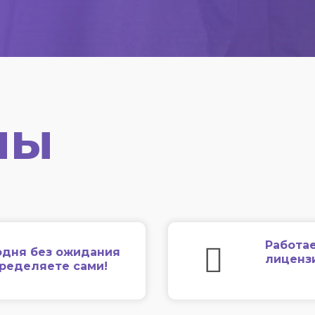
мы
Работае
одня без ожидания
лиценз
еределяете сами!