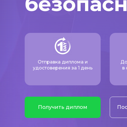
безопас
Отправка диплома и
До
удостоверения за 1 день
в
Получить диплом
Пос