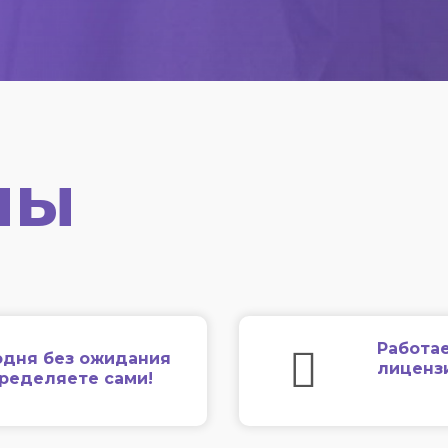
мы
Работае
одня без ожидания
лиценз
еределяете сами!