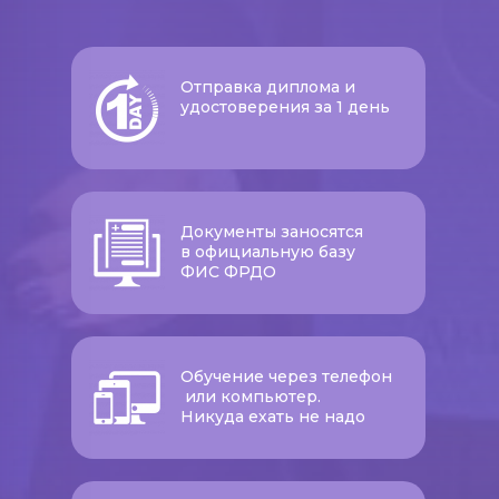
Отправка диплома и
удостоверения за 1 день
Документы заносятся
в официальную базу
ФИС ФРДО
Обучение через телефон
или компьютер.
Никуда ехать не надо