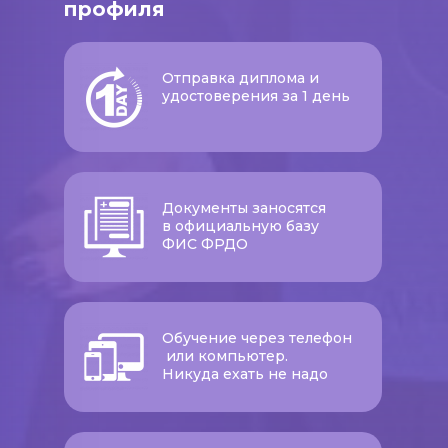
профиля
Отправка диплома и
удостоверения за 1 день
Документы заносятся
в официальную базу
ФИС ФРДО
Обучение через телефон
или компьютер.
Никуда ехать не надо